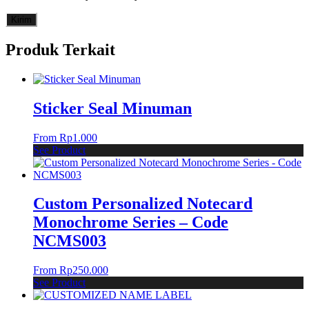
Produk Terkait
Sticker Seal Minuman
From
Rp
1.000
See Product
Custom Personalized Notecard
Monochrome Series – Code
NCMS003
From
Rp
250.000
See Product