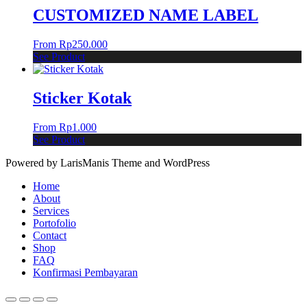
CUSTOMIZED NAME LABEL
From
Rp
250.000
See Product
Sticker Kotak
From
Rp
1.000
See Product
Powered by LarisManis Theme and WordPress
Home
About
Services
Portofolio
Contact
Shop
FAQ
Konfirmasi Pembayaran