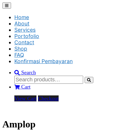
Home
About
Services
Portofolio
Contact
Shop
FAQ
Konfirmasi Pembayaran
Search
Cart
View Cart
Checkout
Amplop