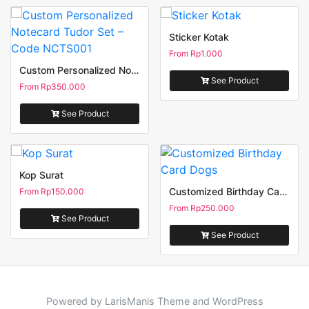
Sticker Kotak
From
Rp
1.000
Custom Personalized Notecard Tudor Set – Code NCTS001
See Product
From
Rp
350.000
See Product
Kop Surat
Customized Birthday Card Dogs
From
Rp
150.000
From
Rp
250.000
See Product
See Product
Powered by LarisManis Theme and WordPress