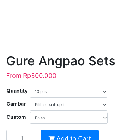
Gure Angpao Sets
From
Rp
300.000
Quantity
Gambar
Custom
Kuantitas
Add to Cart